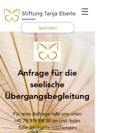
Spenden
Anfrage für die
seelische
Übergangsbegleitung
Für eine Anfrage rufe uns unter
+41 79 919 88 30
an und /oder
fülle bitte untenstehendes