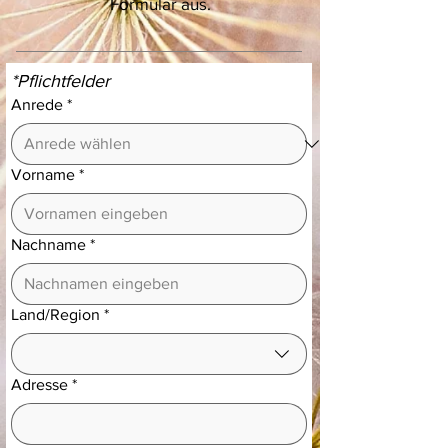
Formular aus.
*Pflichtfelder
Anrede
*
Vorname
*
Nachname
*
Mehrzeilige Adresse
Land/Region
*
Adresse
*